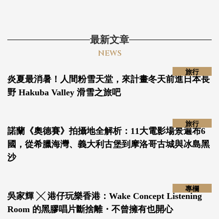
最新文章
NEWS
旅行
炎夏最消暑！人間粉雪天堂，來計畫冬天前進日本長
野 Hakuba Valley 滑雪之旅吧
旅行
諾蘭《奧德賽》拍攝地全解析：11大電影場景遍布6
國，從希臘海灣、義大利古堡到摩洛哥古城與冰島黑
沙
專欄
吳家輝 ╳ 港仔玩樂香港：Wake Concept
Listening Room 的黑膠唱片斷捨離・不曾擁有也