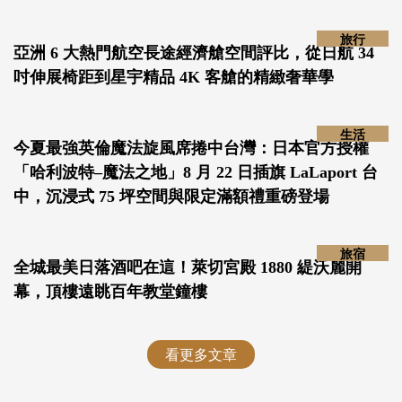
開心
旅行
亞洲 6 大熱門航空長途經濟艙空間評比，從日航 34
吋伸展椅距到星宇精品 4K 客艙的精緻奢華學
生活
今夏最強英倫魔法旋風席捲中台灣：日本官方授權
「哈利波特–魔法之地」8 月 22 日插旗 LaLaport
台中，沉浸式 75 坪空間與限定滿額禮重磅登場
旅宿
全城最美日落酒吧在這！萊切宮殿 1880 緹沃麗開
幕，頂樓遠眺百年教堂鐘樓
看更多文章